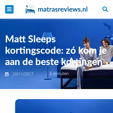
Matt Sleeps
kortingscode: zó kom je
aan de beste kortingen
5 minuten
20/11/2017