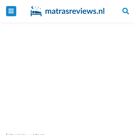
Home – vergelijk Emma
matras, Matt Sleeps,
Auping, Hypnia en
meer
1 minuut
19/11/2017