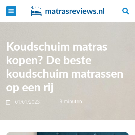
Koudschuim matras
kopen? De beste
koudschuim matrassen
op een rij
8 minuten
01/01/2023