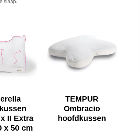
e slaap.
erella
TEMPUR
kussen
Ombracio
x II Extra
hoofdkussen
Plu
60 x 50 cm