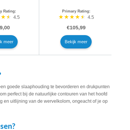
y Rating:
Primary Rating:
4.5
4.5
9,00
€105,99
jk meer
Bekijk meer
?
een goede slaaphouding te bevorderen en drukpunten
m perfect bij de natuurlijke contouren van het hoofd
g en uitlijning van de wervelkolom, ongeacht of je op
ssen?