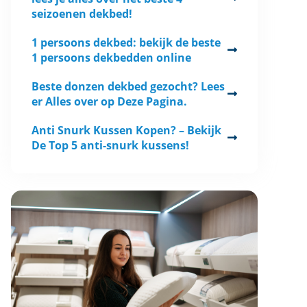
seizoenen dekbed!
1 persoons dekbed: bekijk de beste
1 persoons dekbedden online
Beste donzen dekbed gezocht? Lees
er Alles over op Deze Pagina.
Anti Snurk Kussen Kopen? – Bekijk
De Top 5 anti-snurk kussens!
Hoofdkussen
Best Life
Nekklachten -
Hoofdkussen
mka Theraflex -
Nekklachten
Ergonomisch
Latex Kussen