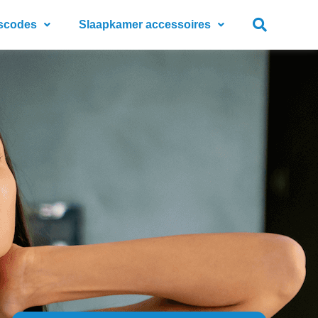
scodes
Slaapkamer accessoires