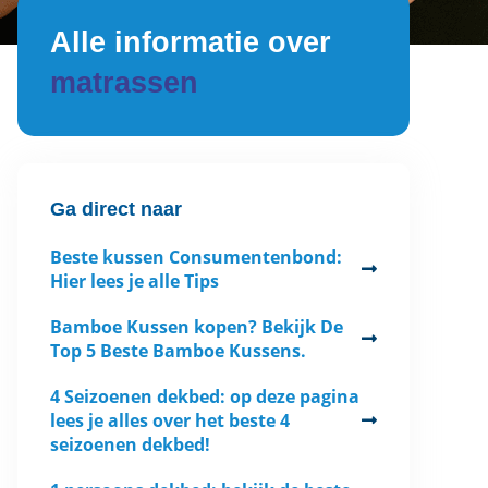
Alle informatie over
matrassen
Ga direct naar
Beste kussen Consumentenbond:
Hier lees je alle Tips
Bamboe Kussen kopen? Bekijk De
Top 5 Beste Bamboe Kussens.
4 Seizoenen dekbed: op deze pagina
lees je alles over het beste 4
seizoenen dekbed!