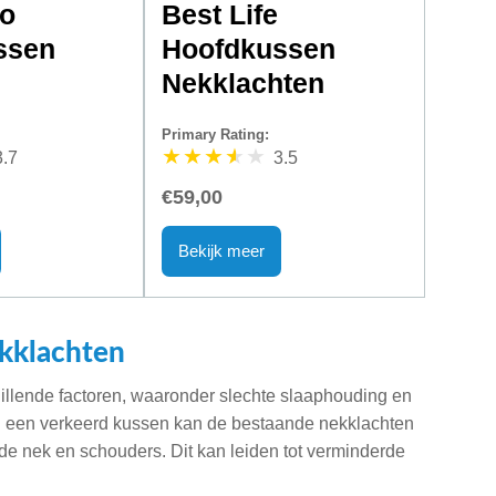
lo
Best Life
ssen
Hoofdkussen
Nekklachten
Primary Rating:
3.7
3.5
€59,00
Bekijk meer
kklachten
llende factoren, waaronder slechte slaaphouding en
n een verkeerd kussen kan de bestaande nekklachten
n de nek en schouders. Dit kan leiden tot verminderde