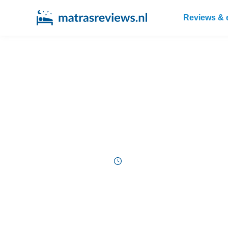
Reviews & 
Eve matras
1 minuut
20/11/2017