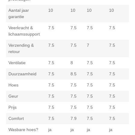
Aantal jaar
10
10
10
10
garantie
Veerkracht &
7.5
7.5
7.5
7.5
lichaamssupport
Verzending &
7.5
7.5
7
7.5
retour
Ventilatie
7.5
8
7.5
7.5
Duurzaamheid
7.5
8.5
7.5
7.5
Hoes
7.5
7.5
7.5
7.5
Geur
7.5
7.5
7.5
7.5
Prijs
7.5
7.5
7.5
7.5
Comfort
7.5
7.9
7.5
7.5
Wasbare hoes?
ja
ja
ja
ja