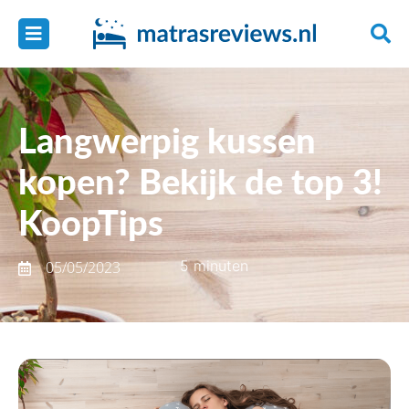
Langwerpig kussen
kopen? Bekijk de top 3!
KoopTips
5 minuten
05/05/2023