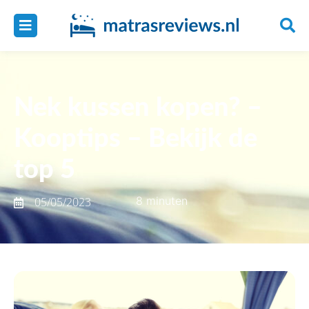
Nek kussen kopen? –
Kooptips – Bekijk de
top 5
8 minuten
05/05/2023