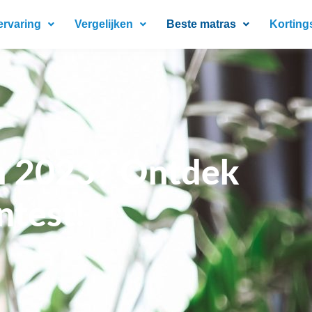
ervaring
Vergelijken
Beste matras
Korting
n 2023? Ontdek
ntest!