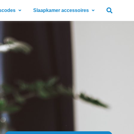
scodes
Slaapkamer accessoires