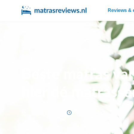
Reviews & 
Beste matras va
hier dé matrasse
12 minuten
31/07/2022