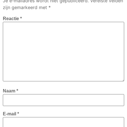
Je e-mailadres wordt niet gepubliceerd.
Vereiste velden
zijn gemarkeerd met
*
Reactie
*
Naam
*
E-mail
*