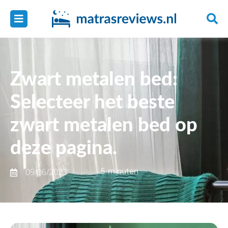
Zwart metalen bed:
Selecteer het beste
zwart metalen bed op
deze pagina.
5 minuten
09/06/2023