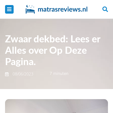
Zwaar dekbed: Lees er
Alles over Op Deze
Pagina.
7 minuten
08/06/2023