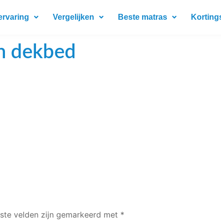
ervaring
Vergelijken
Beste matras
Korting
n dekbed
iste velden zijn gemarkeerd met
*