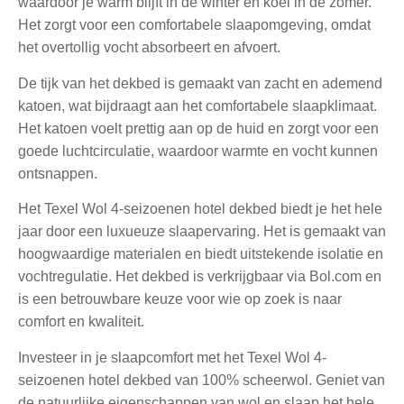
waardoor je warm blijft in de winter en koel in de zomer.
Het zorgt voor een comfortabele slaapomgeving, omdat
het overtollig vocht absorbeert en afvoert.
De tijk van het dekbed is gemaakt van zacht en ademend
katoen, wat bijdraagt aan het comfortabele slaapklimaat.
Het katoen voelt prettig aan op de huid en zorgt voor een
goede luchtcirculatie, waardoor warmte en vocht kunnen
ontsnappen.
Het Texel Wol 4-seizoenen hotel dekbed biedt je het hele
jaar door een luxueuze slaapervaring. Het is gemaakt van
hoogwaardige materialen en biedt uitstekende isolatie en
vochtregulatie. Het dekbed is verkrijgbaar via Bol.com en
is een betrouwbare keuze voor wie op zoek is naar
comfort en kwaliteit.
Investeer in je slaapcomfort met het Texel Wol 4-
seizoenen hotel dekbed van 100% scheerwol. Geniet van
de natuurlijke eigenschappen van wol en slaap het hele