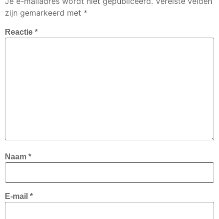
Je e-mailadres wordt niet gepubliceerd.
Vereiste velden
zijn gemarkeerd met
*
Reactie
*
Naam
*
E-mail
*