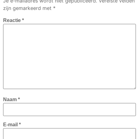
Je e-mailadres wordt niet gepubliceerd.
Vereiste velden
zijn gemarkeerd met
*
Reactie
*
Naam
*
E-mail
*