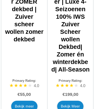
r ZOMER
er | Luxe 4-
dekbed |
Seizoenen
Zuiver
100% IWS
scheer
Zuiver
wollen zomer
Scheer
dekbed
wollen
Dekbed|
Zomer én
winterdekbe
d| All-Season
Primary Rating:
Primary Rating:
4.0
4.0
€55,00
€199,00
Bekijk meer
Bekijk Meer