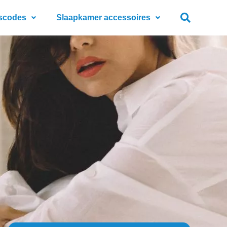
scodes
Slaapkamer accessoires