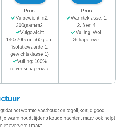
Pros:
Pros:
Vulgewicht m2:
Warmteklasse: 1,
200gram/m2
2, 3 en 4
Vulgewicht
Vulling: Wol,
140x200cm: 560gram
Schapenwol
(isolatiewaarde 1,
gewichtsklasse 1)
Vulling: 100%
zuiver schapenwol
uctuur
t dat het warmte vasthoudt en tegelijkertijd goed
 je warm houdt tijdens koude nachten, maar ook helpt
iet oververhit raakt.