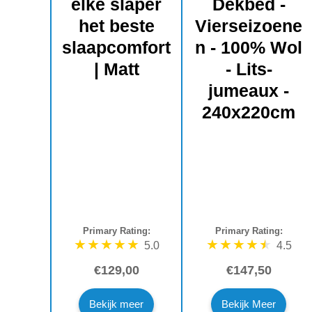
elke slaper
Dekbed -
het beste
Vierseizoene
slaapcomfort
n - 100% Wol
| Matt
- Lits-
jumeaux -
240x220cm
Primary Rating:
Primary Rating:
5.0
4.5
€129,00
€147,50
Bekijk meer
Bekijk Meer