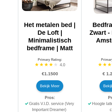
Het metalen bed |
Bedfra
De Loft |
Zwart -
Minimalistisch
Amst
bedframe | Matt
Primary Rating:
Primar
4.0
€1.1500
€ 1.
Bekijk Meer
Beki
Pros:
Pr
Gratis V.I.D. service (Very
Hoogte lat
Important Dreamer)