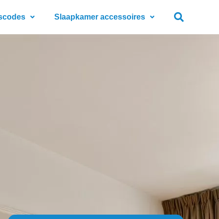
scodes
Slaapkamer accessoires