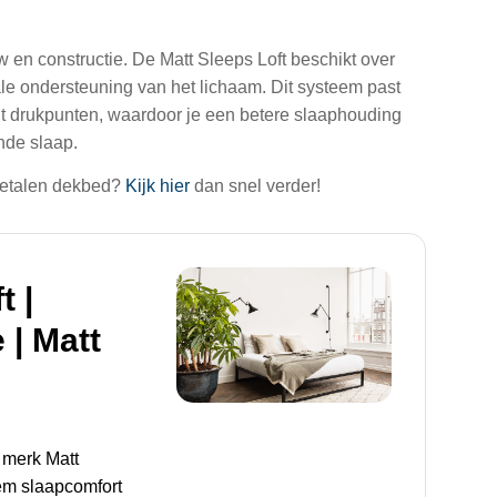
w en constructie. De Matt Sleeps Loft beschikt over
le ondersteuning van het lichaam. Dit systeem past
ht drukpunten, waardoor je een betere slaaphouding
nde slaap.
e metalen dekbed?
Kijk hier
dan snel verder!
t |
 | Matt
 merk Matt
iem slaapcomfort