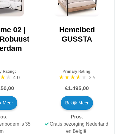
me 02 |
Hemelbed
 Robuust
GUSSTA
erdam
y Rating:
Primary Rating:
4.0
3.5
250,00
€1.495,00
jk Meer
Bekijk Meer
os:
Pros:
tenbodem is 35
Gratis bezorging Nederland
cm
en België