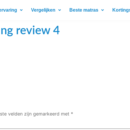
ervaring
Vergelijken
Beste matras
Korting
ing review 4
iste velden zijn gemarkeerd met
*