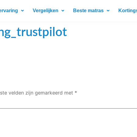
ervaring
Vergelijken
Beste matras
Korting
ng_trustpilot
iste velden zijn gemarkeerd met
*