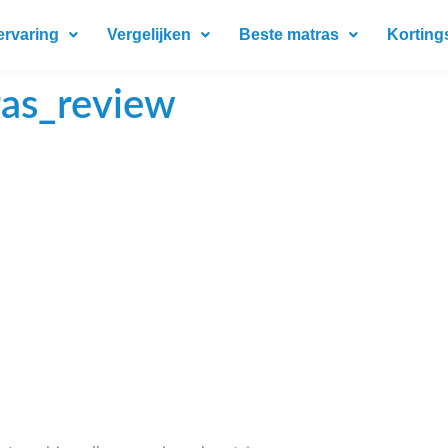
ervaring
Vergelijken
Beste matras
Korting
ras_review