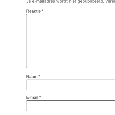
Je e-mailadres wordt niet gepubliceerd.
Vere
Reactie
*
Naam
*
E-mail
*