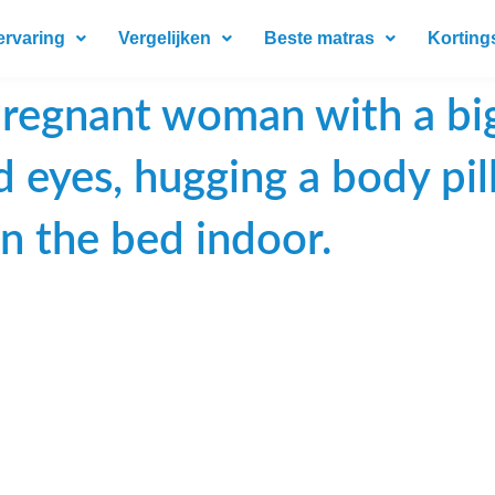
ervaring
Vergelijken
Beste matras
Korting
 pregnant woman with a b
ed eyes, hugging a body pi
on the bed indoor.