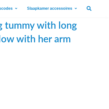
scodes
Slaapkamer accessoires
ig tummy with long
llow with her arm