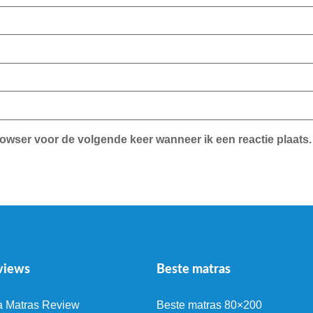
rowser voor de volgende keer wanneer ik een reactie plaats.
views
Beste matras
a Matras Review
Beste matras 80×200