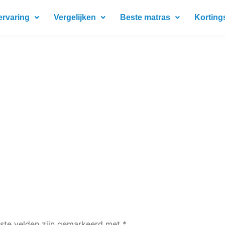
ervaring
Vergelijken
Beste matras
Korting
iste velden zijn gemarkeerd met
*