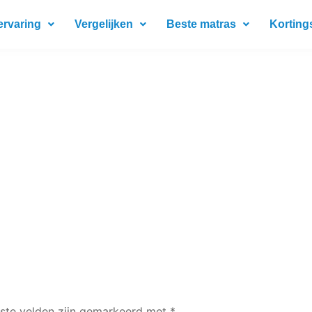
ervaring
Vergelijken
Beste matras
Korting
iste velden zijn gemarkeerd met
*