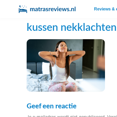
Reviews & 
kussen nekklachten
Geef een reactie
Je e-mailadres wordt niet gepubliceerd.
Vere