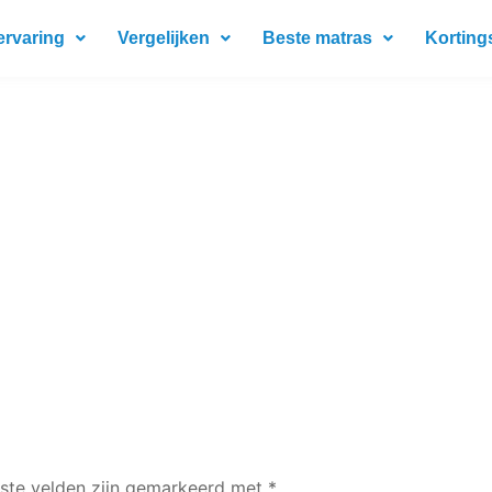
ervaring
Vergelijken
Beste matras
Korting
iste velden zijn gemarkeerd met
*