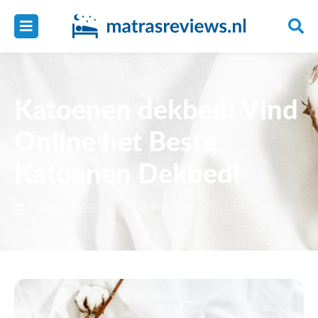
Katoenen dekbed: Vind
Online het Beste
Katoenen Dekbed!
9 minuten
04/06/2023