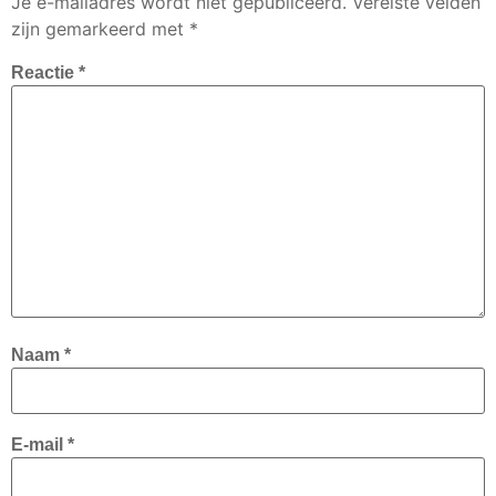
Je e-mailadres wordt niet gepubliceerd.
Vereiste velden
zijn gemarkeerd met
*
Reactie
*
Naam
*
E-mail
*