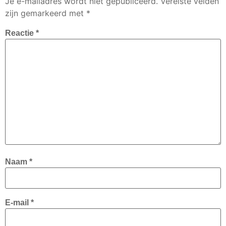
Je e-mailadres wordt niet gepubliceerd.
Vereiste velden
zijn gemarkeerd met
*
Reactie
*
Naam
*
E-mail
*