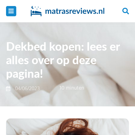
Dekbed kopen: lees er
alles over op deze
pagina!
10 minuten
04/06/2023