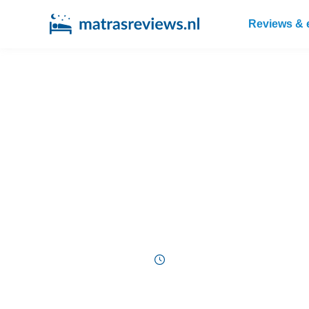
Reviews & 
Dekbed in droger
tips
6 minuten
07/06/2023