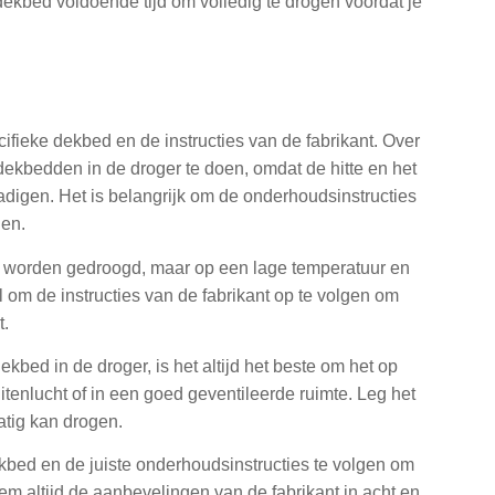
ekbed voldoende tijd om volledig te drogen voordat je
ifieke dekbed en de instructies van de fabrikant. Over
ekbedden in de droger te doen, omdat de hitte en het
igen. Het is belangrijk om de onderhoudsinstructies
nen.
 worden gedroogd, maar op een lage temperatuur en
 om de instructies van de fabrikant op te volgen om
t.
dekbed in de droger, is het altijd het beste om het op
uitenlucht of in een goed geventileerde ruimte. Leg het
atig kan drogen.
ekbed en de juiste onderhoudsinstructies te volgen om
m altijd de aanbevelingen van de fabrikant in acht en