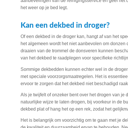
aanbevelingen van de reinigingsservice en geef het d
het weer op je bed legt.
Kan een dekbed in droger?
Of een dekbed in de droger kan, hangt af van het spec
het algemeen wordt het niet aanbevolen om donzen d
draaien van de trommel de donsveren kunnen beschad
van het dekbed te raadplegen voor specifieke richtlij
Sommige dekbedden kunnen echter wel in de droger
met speciale voorzorgsmaatregelen. Het is essentieel
ervoor te zorgen dat het dekbed niet beschadigd raak
Als je twijfelt of onzeker bent over het drogen van je 
natuurlijke wijze te laten drogen, bij voorkeur in de b
dekbed plat of hang het op een rek, zodat het gelijkm
Het is belangrijk om voorzichtig om te gaan met je d
de kwaliteit en duurzaamheid ervan te behouden. Nee