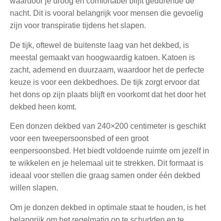
waardoor je droog en comfortabel blijft gedurende de
nacht. Dit is vooral belangrijk voor mensen die gevoelig
zijn voor transpiratie tijdens het slapen.
De tijk, oftewel de buitenste laag van het dekbed, is
meestal gemaakt van hoogwaardig katoen. Katoen is
zacht, ademend en duurzaam, waardoor het de perfecte
keuze is voor een dekbedhoes. De tijk zorgt ervoor dat
het dons op zijn plaats blijft en voorkomt dat het door het
dekbed heen komt.
Een donzen dekbed van 240×200 centimeter is geschikt
voor een tweepersoonsbed of een groot
eenpersoonsbed. Het biedt voldoende ruimte om jezelf in
te wikkelen en je helemaal uit te strekken. Dit formaat is
ideaal voor stellen die graag samen onder één dekbed
willen slapen.
Om je donzen dekbed in optimale staat te houden, is het
belangrijk om het regelmatig op te schudden en te