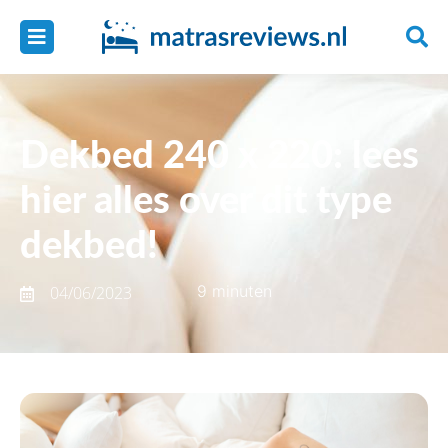
Dekbed 240 x 220: lees
hier alles over dit type
dekbed!
9 minuten
04/06/2023