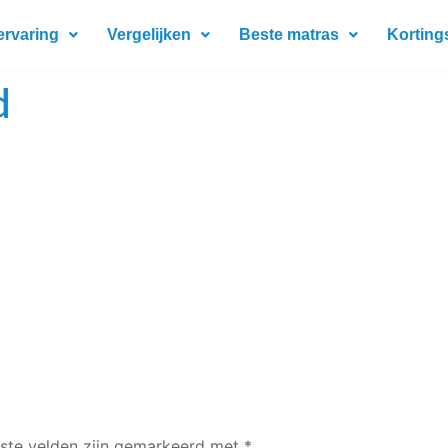
ervaring
Vergelijken
Beste matras
Korting
d
iste velden zijn gemarkeerd met
*