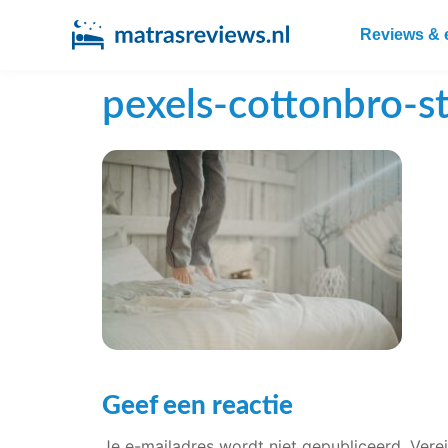
Reviews & 
pexels-cottonbro-
Geef een reactie
Je e-mailadres wordt niet gepubliceerd.
Vere