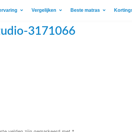
ervaring
Vergelijken
Beste matras
Korting
studio-3171066
iste velden zijn gemarkeerd met
*