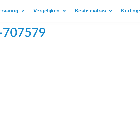
ervaring
Vergelijken
Beste matras
Korting
g-707579