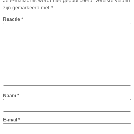
Je e-mailadres wordt niet gepubliceerd.
Vereiste velden
zijn gemarkeerd met
*
Reactie
*
Naam
*
E-mail
*