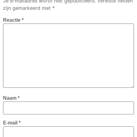
Je e-mailadres wordt niet gepubliceerd.
Vereiste velden
zijn gemarkeerd met
*
Reactie
*
Naam
*
E-mail
*