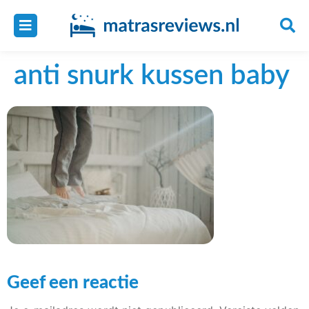
anti snurk kussen baby
Geef een reactie